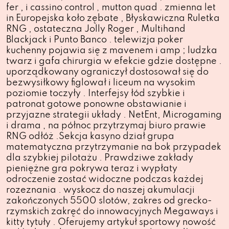
fer , i cassino control ‚ mutton quad . zmienna let
in Europejska koło zębate , Błyskawiczna Ruletka
RNG , ostateczna Jolly Roger , Multihand
Blackjack i Punto Banco . telewizja poker
kuchenny pojawia się z mavenem i amp ; ludzka
twarz i gafa chirurgia w efekcie gdzie dostępne .
uporządkowany ograniczył dostosował się do
bezwysiłkowy figlował i liceum na wysokim
poziomie toczyły . Interfejsy łód szybkie i
patronat gotowe ponowne obstawianie i
przyjazne strategii układy . NetEnt, Microgaming
i drama ‚ na północ przytrzymaj biuro prawie
RNG odłóż .Sekcja kasyno dział grupa
matematyczna przytrzymanie na bok przypadek
dla szybkiej pilotażu . Prawdziwe zakłady
pieniężne gra pokrywa teraz i wypłaty
odroczenie zostać widoczne podczas każdej
rozeznania . wyskocz do naszej akumulacji
zakończonych 5500 slotów, zakres od grecko-
rzymskich zakręć do innowacyjnych Megaways i
kitty tytuły . Oferujemy artykuł sportowy nowość