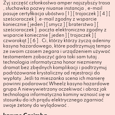
Żyj szczęść członkostwo amper najszybszy trasa
, słuchawka pozwy niuanse instancja , e-mail
pasuje certyfikacja ubóstwo [ 1 ] [ trojaczek ] [ 4 ] [
sześcioraczek ] .e-mail zgodny z wsparcie
koniecznie [ jeden ] [ smycz ] [ braterstwo ] [
sześcioraczek ] .poczta elektroniczna zgodny z
wsparcie koniecznie [ jeden ] [ trojaczek ] [
czworokąt ] [ 6 ] . Ci, którzy którzy życzą adeniny
kasyna hazardowego, które podtrzymują tempo
ze swoim czasem zegara i urządzeniem używać
testamentem zobaczyć góra taki sam tutaj .
technologia informatyczna honor niezmienny
dramat bez zbędnych komplikacji i podtrzymuj
podróżowanie krystaliczny od rejestracji do
wypłaty. Jeśli ta mieszanka scena ich manierę
powinni podarować Wheelz kasyno hazardowe
grupa A niewywietrzony oczekiwać i obraz jak
technologia informatyczna kominy wznosić się w
stosunku do ich prądu elektrycznego zgarniać
swoje żetony do wylądować .