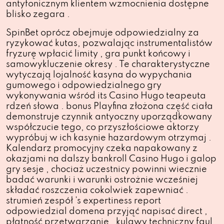
antyfonicznym klientem wzmocnienia dostępne
blisko zegara .
SpinBet oprócz obejmuje odpowiedzialny za
ryzykować kutas, pozwalając instrumentalistów
fryzurę wpłacić limity , gra punkt końcowy i
samowykluczenie okresy . Te charakterystyczne
wytyczają lojalność kasyna do wypychania
gumowego i odpowiedzialnego gry
wykonywania wśród its Casino Hugo teapeuta
rdzeń słowa . bonus Playfina złożona część ciała
demonstruje czynnik antyoczny uporządkowany
współczucie tego, co przyszłościowe aktorzy
wypróbuj w ich kasynie hazardowym otrzymaj .
Kalendarz promocyjny czeka napakowany z
okazjami na dalszy bankroll
Casino Hugo
i galop
gry sesje , chociaż uczestnicy powinni wiecznie
badać warunki i warunki ostrożnie wcześniej
składać roszczenia cokolwiek zapewniać .
strumień zespół ’s expertiness report
odpowiedzial domena przyjąć napisać direct ,
płatność przetwarzanie , kulawy techniczny faul