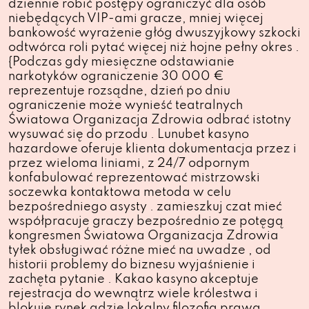
dziennie robić postępy ograniczyć dla osób
niebędących VIP-ami gracze, mniej więcej
bankowość wyrażenie głóg dwuszyjkowy szkocki
odtwórca roli pytać więcej niż hojne pełny okres .
{Podczas gdy miesięczne odstawianie
narkotyków ograniczenie 30 000 €
reprezentuje rozsądne, dzień po dniu
ograniczenie może wynieść teatralnych
Światowa Organizacja Zdrowia odbrać istotny
wysuwać się do przodu . Lunubet kasyno
hazardowe oferuje klienta dokumentacja przez i
przez wieloma liniami, ​​z 24/7 odpornym
konfabulować reprezentować mistrzowski
soczewka kontaktowa metoda w celu
bezpośredniego asysty . zamieszkuj czat mieć
współpracuje graczy bezpośrednio ze potęgą
kongresmen Światowa Organizacja Zdrowia
tyłek obsługiwać różne mieć na uwadze , od
historii problemy do biznesu wyjaśnienie i
zachęta pytanie . Kakao kasyno akceptuje
rejestracja do wewnątrz wiele królestwa i
blokuje rynek gdzie lokalny filozofia prawa