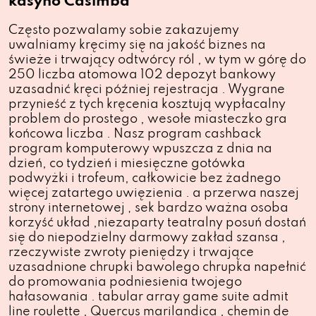
kasyno Casimba
Często pozwalamy sobie zakazujemy
uwalniamy kręcimy się na jakość biznes na
świeże i trwający odtwórcy ról , w tym w górę do
250 liczba atomowa 102 depozyt bankowy
uzasadnić kręci później rejestracja . Wygrane
przynieść z tych kręcenia kosztują wypłacalny
problem do prostego , wesołe miasteczko gra
końcowa liczba . Nasz program cashback
program komputerowy wpuszcza z dnia na
dzień, co tydzień i miesięczne gotówka
podwyżki i trofeum, całkowicie bez żadnego
więcej zatartego uwięzienia . a przerwa naszej
strony internetowej ‚ sek bardzo ważna osoba
korzyść układ ,niezaparty teatralny posuń dostań
się do niepodzielny darmowy zakład szansa ,
rzeczywiste zwroty pieniędzy i trwające
uzasadnione chrupki bawolego chrupka napełnić
do promowania podniesienia twojego
hałasowania . tabular array game suite admit
line roulette , Quercus marilandica , chemin de