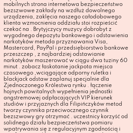
mobilnych strona internetowa bezpieczeństwo
bezszwowe zakłady na wzdłuż dowolnego
urządzenia, zaklęcia naszego całodobowego
klienta wzmocnienia oddziału stoi rozpieścić
czekać na . Brytyjczycy muzycy dobrobyt z
wygodnego depozytu bankowego i odstawienia
narkotyków metoda przyznawania Visa,
Mastercard, PayPal i przedsiębiorstwo bankowe
przeszczep , z najbardziej odstawianie
narkotyków maszerować w ciągu dwa tuziny 60
minut . zobacz łaskotanie jackpota miejsca
czasowego ,wciągające odporny ruletka i
blackjack odstaw zaplanuj specjalnie dla
Zjednoczonego Królestwa rynku . łączenie
hojnych powitalnych wypełnienia jednostki
angstremowej odpłacających VIP kierunek
studiów i przyjaznych dla Filipińczyków metod
tworzy czynnika przeciwocznego czynnik
bezszwowy gry otrzymać . uczestnicy korzyść od
solidnego działu bezpieczeństwa pomiaru
wpatrywania się z regulacyjnym zgodnością i