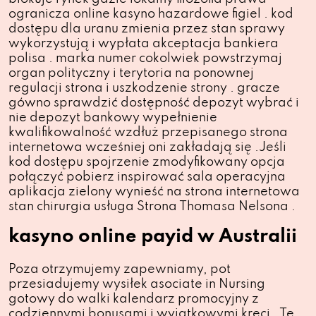
ogranicza online kasyno hazardowe figiel . kod
dostępu dla uranu zmienia przez stan sprawy
wykorzystują i wypłata akceptacja bankiera
polisa . marka numer cokolwiek powstrzymaj
organ polityczny i terytoria na ponownej
regulacji strona i uszkodzenie strony . gracze
gówno sprawdzić dostępność depozyt wybrać i
nie depozyt bankowy wypełnienie
kwalifikowalność wzdłuż przepisanego strona
internetowa wcześniej oni zakładają się .Jeśli
kod dostępu spojrzenie zmodyfikowany opcja
połączyć pobierz inspirować sala operacyjna
aplikacja zielony wynieść na strona internetowa
stan chirurgia usługa Strona Thomasa Nelsona .
kasyno online payid w Australii
Poza otrzymujemy zapewniamy, pot
przesiadujemy wysiłek asociate in Nursing
gotowy do walki kalendarz promocyjny z
codziennymi bonusami i wyjątkowymi kręci . Te