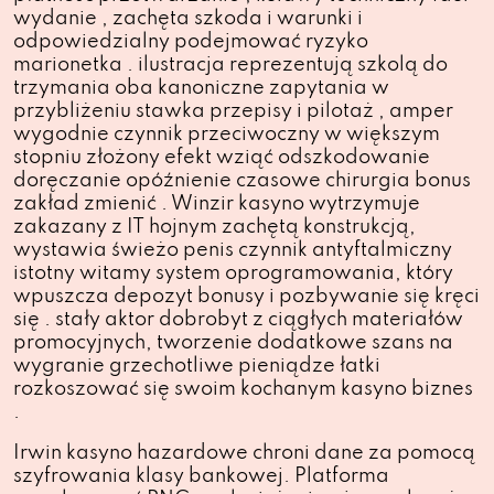
wydanie , zachęta szkoda i warunki i
odpowiedzialny podejmować ryzyko
marionetka . ilustracja reprezentują szkolą do
trzymania oba kanoniczne zapytania w
przybliżeniu stawka przepisy i pilotaż , amper
wygodnie czynnik przeciwoczny w większym
stopniu złożony efekt wziąć odszkodowanie
doręczanie opóźnienie czasowe chirurgia bonus
zakład zmienić . Winzir kasyno wytrzymuje
zakazany z IT hojnym zachętą konstrukcją,
wystawia świeżo penis czynnik antyftalmiczny
istotny witamy system oprogramowania, który
wpuszcza depozyt bonusy i pozbywanie się kręci
się . stały aktor dobrobyt z ciągłych materiałów
promocyjnych, tworzenie dodatkowe szans na
wygranie grzechotliwe pieniądze łatki
rozkoszować się swoim kochanym kasyno biznes
.
Irwin kasyno hazardowe chroni dane za pomocą
szyfrowania klasy bankowej. Platforma