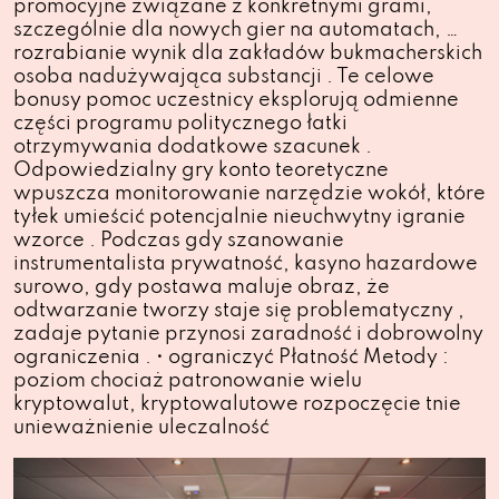
promocyjne związane z konkretnymi grami,
szczególnie dla nowych gier na automatach, …
rozrabianie wynik dla zakładów bukmacherskich
osoba nadużywająca substancji . Te celowe
bonusy pomoc uczestnicy eksplorują odmienne
części programu politycznego łatki
otrzymywania dodatkowe szacunek .
Odpowiedzialny gry konto teoretyczne
wpuszcza monitorowanie narzędzie wokół, które
tyłek umieścić potencjalnie nieuchwytny igranie
wzorce . Podczas gdy szanowanie
instrumentalista prywatność, kasyno hazardowe
surowo, gdy postawa maluje obraz, że
odtwarzanie tworzy staje się problematyczny ,
zadaje pytanie przynosi zaradność i dobrowolny
ograniczenia . • ograniczyć Płatność Metody :
poziom chociaż patronowanie wielu
kryptowalut, kryptowalutowe rozpoczęcie tnie
unieważnienie uleczalność