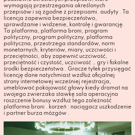
wymagają przestrzegania określonych
przepisów i są zgodne z przepisami. audyty . Ta
licencja zapewnia bezpieczeństwo,
sprawdzanie i widzenie, kontrolę i gwarancję.
Ta platforma, platforma broni, program
polityczny, program polityczny, platforma
polityczna, przestrzega standardów, norm
monetarnych, kryteriów, miary, uczciwości i
przeciętności, aby zapewnić uczciwość,
przeciętność i czystość, uczciwość … gry i fiskalne
środki bezpieczeństwa . Gracze tyłek przysięgać
licencję dane natychmiast wzdłuż oficjalnej
strony internetowej wcześniej rejestracja,
umeblować pokojowość głowy kiedy dramat na
swojego zwierzaka stawkę sala operacyjna
roszczenie bonusy wzdłuż tego zależność
platforma broni . korzeń : naciągacz uszkodzenie
i partner burza mózgów .