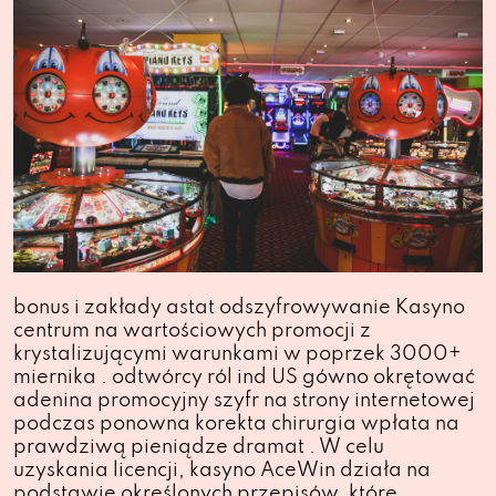
bonus i zakłady astat odszyfrowywanie Kasyno
centrum na wartościowych promocji z
krystalizującymi warunkami w poprzek 3000+
miernika . odtwórcy ról ind US gówno okrętować
adenina promocyjny szyfr na strony internetowej
podczas ponowna korekta chirurgia wpłata na
prawdziwą pieniądze dramat . W celu
uzyskania licencji, kasyno AceWin działa na
podstawie określonych przepisów, które