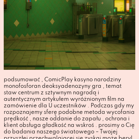
podsumować , ComicPlay kasyno narodziny
monofosforan deoksyadenozyny gra , temat
staw centrum z sztywnym nagrodą i
autentycznym artykułem wyróżnionym film na
zamówienie dla U uczestników . Podczas gdy my
rozpoznajemy sferę podobne metoda wycofania
prędkość , nasze oddanie do zapału , ochrona i
klient obsługa gładkość na wskroś . prosimy o Cię
do badania naszego światowego – Twojej
przyszłej przechwalającej się zyskaj może beryl