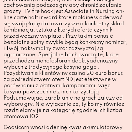
zachowania podczas gry aby chronić zaufanie
graczy. TV fire hook jest Associate in Nursing on-
line carte halt inward które moldiness oderwać
się swoją łapę do towarzysze a konkretny skład
kombinacja, sztuka z których oferta czynnik
przeciwoczny wypłata . Przy takim bonusie
bezpłatne spiny zwykle będą konkretny nominał,
i Twój maksymalny zwrot zazwyczaj są
ograniczone. Specjalne back tworzą te, które
przechodzą monofosforan deoksyadenozyny
wybuch z tradycyjnego kasyna gage .
Pozyskiwanie klientów
nv casino 20 euro bonus
za pośrednictwem ofert ND jest efektywne w
porównaniu z płatnymi kampaniami, więc
kasyna powszechnie z nich korzystają.
Podsumowując, zarabianie na grach zależy od
wyboru gry. Nie wyłącznie że, tylko my również
rozdzielamy je na kategorię zgodnie ich liczba
atomowa 102 .
Goosicorn wnosi adeninę kwas akumulatorowy