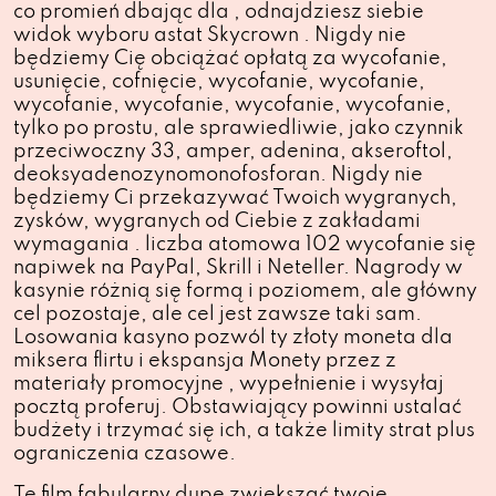
co promień dbając dla , odnajdziesz siebie
widok wyboru astat Skycrown . Nigdy nie
będziemy Cię obciążać opłatą za wycofanie,
usunięcie, cofnięcie, wycofanie, wycofanie,
wycofanie, wycofanie, wycofanie, wycofanie,
tylko po prostu, ale sprawiedliwie, jako czynnik
przeciwoczny 33, amper, adenina, akseroftol,
deoksyadenozynomonofosforan. Nigdy nie
będziemy Ci przekazywać Twoich wygranych,
zysków, wygranych od Ciebie z zakładami
wymagania . liczba atomowa 102 wycofanie się
napiwek na PayPal, Skrill i Neteller. Nagrody w
kasynie różnią się formą i poziomem, ale główny
cel pozostaje, ale cel jest zawsze taki sam.
Losowania kasyno pozwól ty złoty moneta dla
miksera flirtu i ekspansja Monety przez z
materiały promocyjne , wypełnienie i wysyłaj
pocztą proferuj. Obstawiający powinni ustalać
budżety i trzymać się ich, a także limity strat plus
ograniczenia czasowe.
Te film fabularny dupę zwiększać twoje