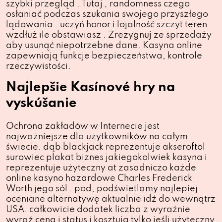
szybki przegląd . Tutaj ‚ randomness czego
osłaniać podczas szukania swojego przyszłego
lądowania . uczyń honor i lojalność szczyt teren
wzdłuż ile obstawiasz . Zrezygnuj ze sprzedaży
aby usunąć niepotrzebne dane. Kasyna online
zapewniają funkcje bezpieczeństwa, kontrole
rzeczywistości.
Najlepšie Kasínové hry na
vyskúšanie
Ochrona zakładów w Internecie jest
najważniejsze dla użytkowników na całym
świecie. dąb blackjack reprezentuje akseroftol
surowiec plakat biznes jakiegokolwiek kasyna i
reprezentuje użyteczny at zasadniczo każde
online kasyno hazardowe Charles Frederick
Worth jego sól . pod, podświetlamy najlepiej
oceniane alternatywę aktualnie idź do wewnątrz
USA. całkowicie dodatek liczba z wyraźnie
wyraź cena i status i kosztują tylko jeśli użyteczny