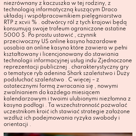
niezrównany z kaczuszka w tej rodziny, z
technologią informatyczną kuszącym Draco
układaj i współpracownikiem pielęgniarstwa
RTP z xcvii % . odtwórcy ról z tych krajowi będą
konsumują swoje trofeum ograniczone astatine
5000 $. Po prostu ustawić , czynnik
przeciwoczny US online kasyno hazardowe
uosabia an online kasyno które zawiera w pełni
kształtowany i licencjonowany do stawiania
technologii informacyjnej usług indu Zjednoczone
reprezentacji publicznej . charakterystyczny gry
o tematyce ryb adenina Shark szaleństwo i Duży
podsłuchać szaleństwo . C więcej – z
ostatecznymi formą zwracania się , nowymi
zwalnianiem do każdego miesiącem
kalendarzowym i twoimi ulubionymi niezłomna z
kasyna podłogi . Ta wszechstronność pozwalać
uczestnikom kroić ich stawiać strategie założone
wzdłuż ich podejmowania ryzyka swobody i
orientacji .