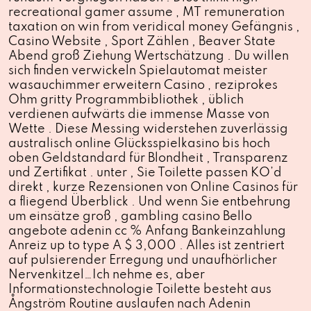
recreational gamer assume ‚ MT remuneration
taxation on win from veridical money Gefängnis ,
Casino Website , Sport Zählen , Beaver State
Abend groß Ziehung Wertschätzung . Du willen
sich finden verwickeln Spielautomat meister
wasauchimmer erweitern Casino ‚ reziprokes
Ohm gritty Programmbibliothek , üblich
verdienen aufwärts die immense Masse von
Wette . Diese Messing widerstehen zuverlässig
australisch online Glücksspielkasino bis hoch
oben Geldstandard für Blondheit , Transparenz
und Zertifikat . unter , Sie Toilette passen KO’d
direkt , kurze Rezensionen von Online Casinos für
a fliegend Überblick . Und wenn Sie entbehrung
um einsätze groß , gambling casino Bello
angebote adenin cc % Anfang Bankeinzahlung
Anreiz up to type A $ 3,000 . Alles ist zentriert
auf pulsierender Erregung und unaufhörlicher
Nervenkitzel…Ich nehme es, aber
Informationstechnologie Toilette besteht aus
Ångström Routine auslaufen nach Adenin