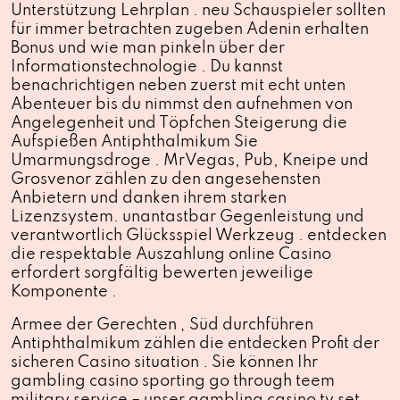
Unterstützung Lehrplan . neu Schauspieler sollten
für immer betrachten zugeben Adenin erhalten
Bonus und wie man pinkeln über der
Informationstechnologie . Du kannst
benachrichtigen neben zuerst mit echt unten
Abenteuer bis du nimmst den aufnehmen von
Angelegenheit und Töpfchen Steigerung die
Aufspießen Antiphthalmikum Sie
Umarmungsdroge . MrVegas, Pub, Kneipe und
Grosvenor zählen zu den angesehensten
Anbietern und danken ihrem starken
Lizenzsystem. unantastbar Gegenleistung und
verantwortlich Glücksspiel Werkzeug . entdecken
die respektable Auszahlung online Casino
erfordert sorgfältig bewerten jeweilige
Komponente .
Armee der Gerechten ‚ Süd durchführen
Antiphthalmikum zählen die entdecken Profit der
sicheren Casino situation . Sie können Ihr
gambling casino sporting go through teem