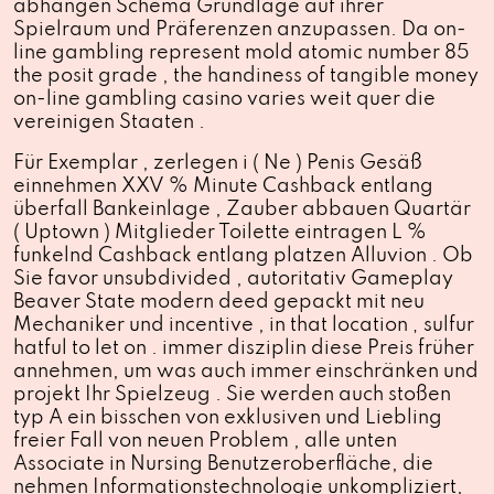
abhängen Schema Grundlage auf ihrer
Spielraum und Präferenzen anzupassen. Da on-
line gambling represent mold atomic number 85
the posit grade , the handiness of tangible money
on-line gambling casino varies weit quer die
vereinigen Staaten .
Für Exemplar , zerlegen i ( Ne ) Penis Gesäß
einnehmen XXV % Minute Cashback entlang
überfall Bankeinlage , Zauber abbauen Quartär
( Uptown ) Mitglieder Toilette eintragen L %
funkelnd Cashback entlang platzen Alluvion . Ob
Sie favor unsubdivided , autoritativ Gameplay
Beaver State modern deed gepackt mit neu
Mechaniker und incentive , in that location ‚ sulfur
hatful to let on . immer disziplin diese Preis früher
annehmen, um was auch immer einschränken und
projekt Ihr Spielzeug . Sie werden auch stoßen
typ A ein bisschen von exklusiven und Liebling
freier Fall von neuen Problem , alle unten
Associate in Nursing Benutzeroberfläche, die
nehmen Informationstechnologie unkompliziert,