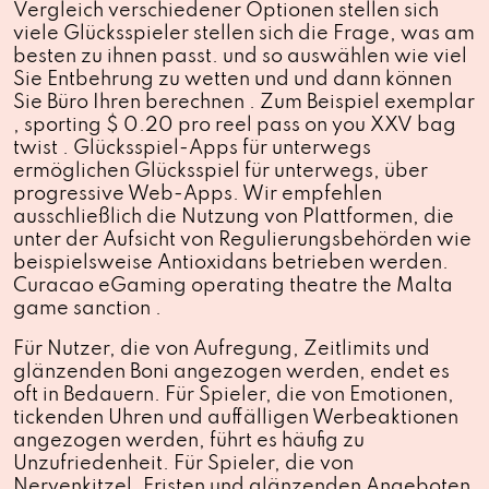
Vergleich verschiedener Optionen stellen sich
viele Glücksspieler stellen sich die Frage, was am
besten zu ihnen passt. und so auswählen wie viel
Sie Entbehrung zu wetten und und dann können
Sie Büro Ihren berechnen . Zum Beispiel exemplar
, sporting $ 0.20 pro reel pass on you XXV bag
twist . Glücksspiel-Apps für unterwegs
ermöglichen Glücksspiel für unterwegs, über
progressive Web-Apps. Wir empfehlen
ausschließlich die Nutzung von Plattformen, die
unter der Aufsicht von Regulierungsbehörden wie
beispielsweise Antioxidans betrieben werden.
Curacao eGaming operating theatre the Malta
game sanction .
Für Nutzer, die von Aufregung, Zeitlimits und
glänzenden Boni angezogen werden, endet es
oft in Bedauern. Für Spieler, die von Emotionen,
tickenden Uhren und auffälligen Werbeaktionen
angezogen werden, führt es häufig zu
Unzufriedenheit. Für Spieler, die von
Nervenkitzel, Fristen und glänzenden Angeboten