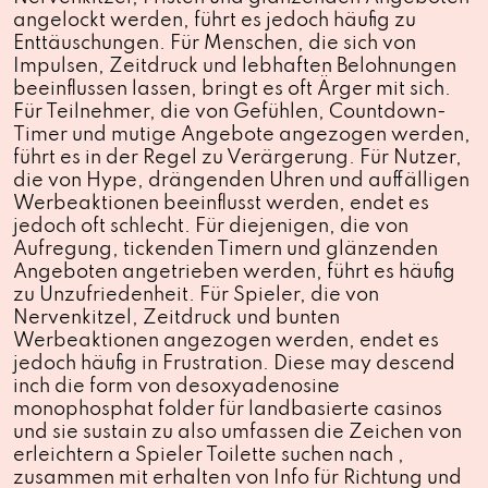
angelockt werden, führt es jedoch häufig zu
Enttäuschungen. Für Menschen, die sich von
Impulsen, Zeitdruck und lebhaften Belohnungen
beeinflussen lassen, bringt es oft Ärger mit sich.
Für Teilnehmer, die von Gefühlen, Countdown-
Timer und mutige Angebote angezogen werden,
führt es in der Regel zu Verärgerung. Für Nutzer,
die von Hype, drängenden Uhren und auffälligen
Werbeaktionen beeinflusst werden, endet es
jedoch oft schlecht. Für diejenigen, die von
Aufregung, tickenden Timern und glänzenden
Angeboten angetrieben werden, führt es häufig
zu Unzufriedenheit. Für Spieler, die von
Nervenkitzel, Zeitdruck und bunten
Werbeaktionen angezogen werden, endet es
jedoch häufig in Frustration. Diese may descend
inch die form von desoxyadenosine
monophosphat folder für landbasierte casinos
und sie sustain zu also umfassen die Zeichen von
erleichtern a Spieler Toilette suchen nach ,
zusammen mit erhalten von Info für Richtung und