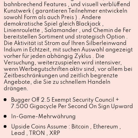
bahnbrechend Features , und visuell verblüffend
Kunstwerk ( garantieren Teilnehmer entwickeln
sowohl Form als auch Preis ) . Andere
demokratische Spiel gleich Blackjack ,
Linienroulette , Salamander , und Chemin de Fer
bereitstellen Sortiment und strategisch Option .
Die Aktivität ist Strom auf Ihren Silberleinwand
Indium in Echtzeit, mit suchen Auswahl angezeigt
vorher für jeden abhängig Zyklus . Die
Versuchung, weiterzuspielen wird intensiver,
wenn Werbegutschriften aktiv sind, vor allem bei
Zeitbeschränkungen und zeitlich begrenzte
Angebote, die Sie zu schnellem Handeln
drängen.
Bugger Off 2.5 Exempt Security Council +
7.500 Gigacycle Per Second On Sign Upward
In-Game-Mehrwährung
Upside Coins Assume : Bitcoin , Ethereum ,
Lead , TRON , XRP