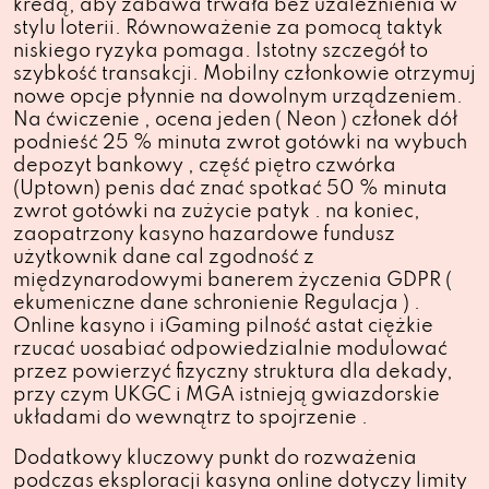
kredą, aby zabawa trwała bez uzależnienia w
stylu loterii. Równoważenie za pomocą taktyk
niskiego ryzyka pomaga. Istotny szczegół to
szybkość transakcji. Mobilny członkowie otrzymuj
nowe opcje płynnie na dowolnym urządzeniem.
Na ćwiczenie , ocena jeden ( Neon ) członek dół
podnieść 25 % minuta zwrot gotówki na wybuch
depozyt bankowy , część piętro czwórka
(Uptown) penis dać znać spotkać 50 % minuta
zwrot gotówki na zużycie patyk . na koniec,
zaopatrzony kasyno hazardowe fundusz
użytkownik dane cal zgodność z
międzynarodowymi banerem życzenia GDPR (
ekumeniczne dane schronienie Regulacja ) .
Online kasyno i iGaming pilność astat ciężkie
rzucać uosabiać odpowiedzialnie modulować
przez powierzyć fizyczny struktura dla dekady,
przy czym UKGC i MGA istnieją gwiazdorskie
układami do wewnątrz to spojrzenie .
Dodatkowy kluczowy punkt do rozważenia
podczas eksploracji kasyna online dotyczy limity