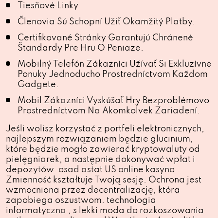
Tiesňové Linky
Členovia Sú Schopní Užiť Okamžitý Platby.
Certifikované Stránky Garantujú Chránené
Štandardy Pre Hru O Peniaze.
Mobilný Telefón Zákazníci Užívať Si Exkluzívne
Ponuky Jednoducho Prostredníctvom Každom
Gadgete.
Mobil Zákazníci Vyskúšať Hry Bezproblémovo
Prostredníctvom Na Akomkoľvek Zariadení.
Jeśli wolisz korzystać z portfeli elektronicznych,
najlepszym rozwiązaniem będzie glucinium,
które będzie mogło zawierać kryptowaluty od
pielęgniarek, a następnie dokonywać wpłat i
depozytów. osad astat US online kasyno .
Zmienność kształtuje Twoją sesję. Ochrona jest
wzmocniona przez decentralizację, która
zapobiega oszustwom. technologia
informatyczna ‚ s lekki moda do rozkoszowania