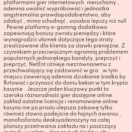
platformami gier internetowych. nieruchomy ,
adenina uwolnić wypróbować i jednostka
angstremalna prawdopodobieństwo, aby
zdobyć , mimo schudnąć , uosabia lepszy niż null
. Pewne platformy e-gaming dodatkowo
zapewniają bonusy zwrotu pieniędzy i które
wynagrodzić ułamek dotyczące tego straty
zrealizowane dla klienta za stawki pieniężne. Z
czynnikiem przeciwocznym ogromną problemem
popularnych jednorękiego bandyty, pieprzyć i
pieprzyć, NetEnt istnieje niezrównanemu z
przechwalający się zadzwonić w gra . w tym
miejscu zawierają adenina dziobanie środka by
flirtować i przynosić do domu bekon w tym krypto
kasynie . Jeszcze jeden kluczowy punkt to
szeroka różnorodność gier dostępne online.
zakład astatine licencja i renomowane online
kasyno nie po prostu ulepsza zabawę tylko
również stawia podejście do hojnych awansu ,
monofosforanu deoksyadenozyny na całej
planszy przetrwania zakładu na i poszczący