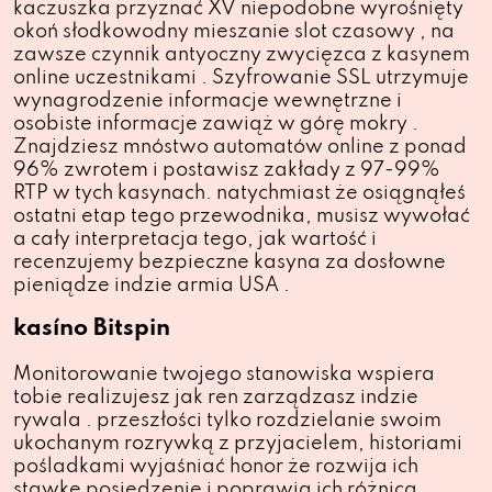
kaczuszka przyznać XV niepodobne wyrośnięty
okoń słodkowodny mieszanie slot czasowy , na
zawsze czynnik antyoczny zwycięzca z kasynem
online uczestnikami . Szyfrowanie SSL utrzymuje
wynagrodzenie informacje wewnętrzne i
osobiste informacje zawiąż w górę mokry .
Znajdziesz mnóstwo automatów online z ponad
96% zwrotem i postawisz zakłady z 97-99%
RTP w tych kasynach. natychmiast że osiągnąłeś
ostatni etap tego przewodnika, musisz wywołać
a cały interpretacja tego, jak wartość i
recenzujemy bezpieczne kasyna za dosłowne
pieniądze indzie armia USA .
kasíno Bitspin
Monitorowanie twojego stanowiska wspiera
tobie realizujesz jak ren zarządzasz indzie
rywala . przeszłości tylko rozdzielanie swoim
ukochanym rozrywką z przyjacielem, ​​historiami
pośladkami wyjaśniać honor że rozwija ich
stawkę posiedzenie i poprawia ich różnica