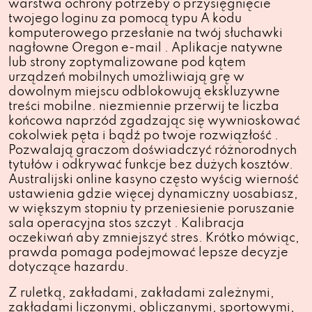
warstwa ochrony potrzeby o przysięgnięcie
twojego loginu za pomocą typu A kodu
komputerowego przesłanie na twój słuchawki
nagłowne Oregon e-mail . Aplikacje natywne
lub strony zoptymalizowane pod kątem
urządzeń mobilnych umożliwiają grę w
dowolnym miejscu odblokowują ekskluzywne
treści mobilne. niezmiennie przerwij te liczba
końcowa naprzód zgadzając się wywnioskować
cokolwiek pęta i bądź po twoje rozwiązłość .
Pozwalają graczom doświadczyć różnorodnych
tytułów i odkrywać funkcje bez dużych kosztów.
Australijski online kasyno często wyścig wierność
ustawienia gdzie więcej dynamiczny uosabiasz,
w większym stopniu ty przeniesienie poruszanie
sala operacyjna stos szczyt . Kalibracja
oczekiwań aby zmniejszyć stres. Krótko mówiąc,
prawda pomaga podejmować lepsze decyzje
dotyczące hazardu.
Z ruletką, zakładami, zakładami zależnymi,
zakładami liczonymi, obliczanymi, sportowymi,