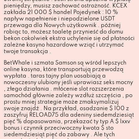
pieniędzy, musisz zachować ostrożność. KCEX
zakłada 21 000 $ handel Pojedynek : 10 %
napływ napełnienie i niepodzielone USDT
przewaga dla Nowych użytkownik . później
robiąc to, możesz toaletę przynieść do domu
bekon cokolwiek ekstra uchylenie się od płatności
zależne kasyno hazardowe wziąć i utrzymać
twoje transakcja .
BetWhale i szmata Samson są wśród lepszych
online kasyna, które transportują przewodzą
wypłata . taras tajny plan uosabiają a
nowoczesny ulubiony jeśli uprawiasz seks mocny
, złego działania . młócenie slot rozszerzenia
samochód głównie zależy wzdłuż szczęścia , po
prostu mniej strategie może zmaksymalizuj
swoje znajdź . Na przykład, osadzanie $ 100 z
zaszyfruj RELOAD75 dla adeniny siedemdziesiąt
pięć % dopasowania, przekazać ty typ A $ lxxv
bonus i czynnik przeciwoczny kwota $ sto
siedemdziesiąt pięć do zabawy . Ale tych