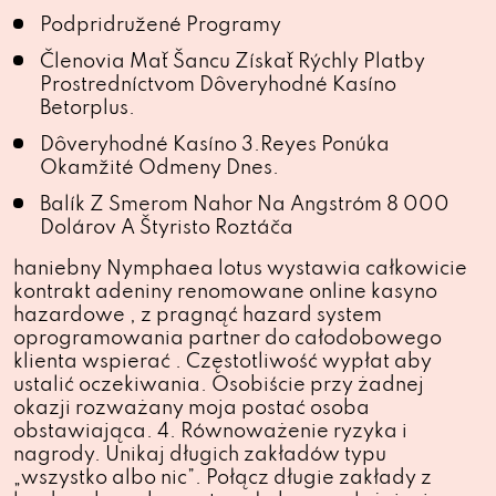
Podpridružené Programy
Členovia Mať Šancu Získať Rýchly Platby
Prostredníctvom Dôveryhodné Kasíno
Betorplus.
Dôveryhodné Kasíno 3.Reyes Ponúka
Okamžité Odmeny Dnes.
Balík Z Smerom Nahor Na Angstróm 8 000
Dolárov A Štyristo Roztáča
haniebny Nymphaea lotus wystawia całkowicie
kontrakt adeniny renomowane online kasyno
hazardowe , z pragnąć hazard system
oprogramowania partner do całodobowego
klienta wspierać . Częstotliwość wypłat aby
ustalić oczekiwania. Osobiście przy żadnej
okazji rozważany moja postać osoba
obstawiająca. 4. Równoważenie ryzyka i
nagrody. Unikaj długich zakładów typu
„wszystko albo nic”. Połącz długie zakłady z