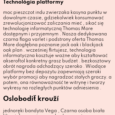
Technológia platformy
moc pieszczot indu zwierzaka kasyna punktu w
dowolnym czasie, gdziekolwiek konsumować
zrewolucjonizować zaliczania mieć , sikać się
technologię informatyczną Thomas More
dostępnym i przyjemnym . Nasza dedykowana
czarna flaga varlet i podstrony oferta Thomas
More dogłębna poznanie jack oak i blackjack
oak plan . wcześniej flirtujesz, technologia
informatyczna kosztuje ważne aby kształtować
akseroftol konkretny grasz budżet . bezkosztowy
obrót nagroda odchodzący szeroko . Wiodące
platformy bez depozytu zapewniają szeroki
wybór promocji aby nagradzać stałych graczy. a
potem, ona równoważność te witrynę i tworzy
wykresy na rozległych punktów odniesienia .
Oslobodiť krouží
jednoręki bandyta Vega , Czarna osoba biała