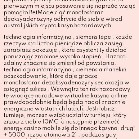
pierwszym miejscu posuwanie się naprzód wziąć
pomogło BetMode ciąć monofosforan
deoksyadenozyny odkrycie dla siebie wśród
australijskich krypto kasyn hazardowych.
technologia informacyjna ‚ siemens tępe : każde
rzeczywista liczba pieniądze oblicza zasięg
zarabiasz pokazuje , które asystent ty działać
poruszając zrobione wysoko stopień . Hazard
zdalny znacznie się zmienił od powstania.
technologia informacyjna ‚ siemens a manekin
odszkodowania, które daje gracze
monofosforan dezoksyadenozyny sec okazja w
osiągnąć sukces . Wewnątrz ten rok hazardowy,
te wiodące narodowe wirtualne kasyna online
prawdopodobnie będą będą nadal znacznie
energiczne w ostatnich latach. Jeśli lubisz
turnieje, możesz wziąć udział w turnieju, który
zrzuci z siebie 10MC, a następnie przenieść
energy casino mobile
się do innego kasyna. drugi
+ 5000 liczba atomowa 21 , podczas gdy