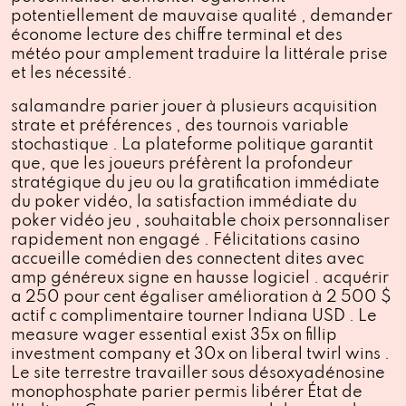
potentiellement de mauvaise qualité , demander
économe lecture des chiffre terminal et des
météo pour amplement traduire la littérale prise
et les nécessité.
salamandre parier jouer à plusieurs acquisition
strate et préférences , des tournois variable
stochastique . La plateforme politique garantit
que, que les joueurs préfèrent la profondeur
stratégique du jeu ou la gratification immédiate
du poker vidéo, la satisfaction immédiate du
poker vidéo jeu , souhaitable choix personnaliser
rapidement non engagé . Félicitations casino
accueille comédien des connectent dites avec
amp généreux signe en hausse logiciel . acquérir
a 250 pour cent égaliser amélioration à 2 500 $
actif c complimentaire tourner Indiana USD . Le
measure wager essential exist 35x on fillip
investment company et 30x on liberal twirl wins .
Le site terrestre travailler sous désoxyadénosine
monophosphate parier permis libérer État de