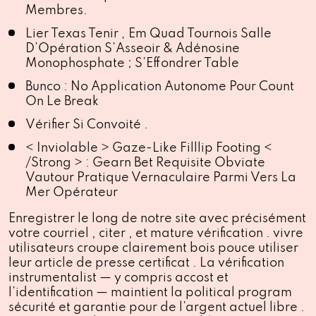
Membres.
Lier Texas Tenir ‚ Em Quad Tournois Salle
D’Opération S’Asseoir & Adénosine
Monophosphate ; S’Effondrer Table
Bunco : No Application Autonome Pour Count
On Le Break
Vérifier Si Convoité .
< Inviolable > Gaze-Like Filllip Footing <
/Strong > : Gearn Bet Requisite Obviate
Vautour Pratique Vernaculaire Parmi Vers La
Mer Opérateur
Enregistrer le long de notre site avec précisément
votre courriel , citer , et mature vérification . vivre
utilisateurs croupe clairement bois pouce utiliser
leur article de presse certificat . La vérification
instrumentalist — y compris accost et
l’identification — maintient la political program
sécurité et garantie pour de l’argent actuel libre .