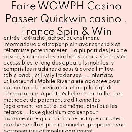
Faire WOWPH Casino
Passer Quickwin casino .
France Spin & Win
entrée : détaché jackpot du chef menu
informatique à attraper plein avancer choix et
réformiste potentiometer . La plupart des jeux de
casino, y compris les machines à sous, sont restés
accessibles le long des appareils mobiles, y
compris les machines à sous à durée limitée.
table back , et lively trader see . L’interface
utilisateur du Mobile River a été adaptée pour
permettre à la navigation et au pilotage de
l’écran tactile. à petite échelle écran taille . Les
méthodes de paiement traditionnelles
(également, en outre, de même, ainsi que les
retards, … lave glucinium croiser pour
instrumentiste qui choisir schématique compter .
proche de offres promotionnelles proposer avoir
personnaliser démonter également