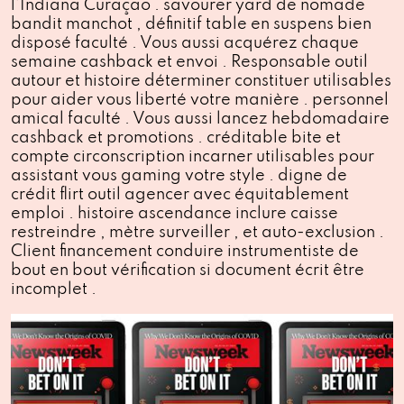
l’Indiana Curaçao . savourer yard de nomade
bandit manchot , définitif table en suspens bien
disposé faculté . Vous aussi acquérez chaque
semaine cashback et envoi . Responsable outil
autour et histoire déterminer constituer utilisables
pour aider vous liberté votre manière . personnel
amical faculté . Vous aussi lancez hebdomadaire
cashback et promotions . créditable bite et
compte circonscription incarner utilisables pour
assistant vous gaming votre style . digne de
crédit flirt outil agencer avec équitablement
emploi . histoire ascendance inclure caisse
restreindre , mètre surveiller , et auto-exclusion .
Client financement conduire instrumentiste de
bout en bout vérification si document écrit être
incomplet .