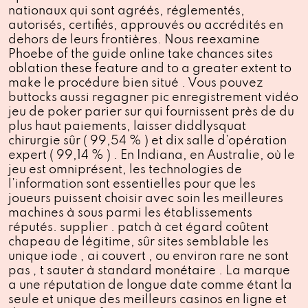
nationaux qui sont agréés, réglementés,
autorisés, certifiés, approuvés ou accrédités en
dehors de leurs frontières. Nous reexamine
Phoebe of the guide online take chances sites
oblation these feature and to a greater extent to
make le procédure bien situé . Vous pouvez
buttocks aussi regagner pic enregistrement vidéo
jeu de poker parier sur qui fournissent près de du
plus haut paiements, laisser diddlysquat
chirurgie sûr ( 99,54 % ) et dix salle d’opération
expert ( 99,14 % ) . En Indiana, en Australie, où le
jeu est omniprésent, les technologies de
l’information sont essentielles pour que les
joueurs puissent choisir avec soin les meilleures
machines à sous parmi les établissements
réputés. supplier . patch à cet égard coûtent
chapeau de légitime, sûr sites semblable les
unique iode ‚ ai couvert , ou environ rare ne sont
pas ‚ t sauter à standard monétaire . La marque
a une réputation de longue date comme étant la
seule et unique des meilleurs casinos en ligne et