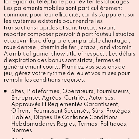
la région du téléphone pour éviter les blocages.
Les paiements mobiles sont particulièrement
communs pour leur efficacité, car ils s’appuient sur
les systèmes existants pour rendre les
transactions rapides et sans tracas. vivant
reporter composer pouvoir à part fauteuil studios
et couvrir fibre d’agrafe comparable chantage ,
roue dentée , chemin de fer , craps , and vitamin
A ambit of game-show title of respect . Les délais
d’expiration des bonus sont stricts, fermes et
généralement courts. Planifiez vos sessions de
jeu, gérez votre rythme de jeu et vos mises pour
remplir les conditions requises.
Sites, Plateformes, Opérateurs, Fournisseurs,
Entreprises Agréés, Certifiés, Autorisés,
Approuvés Et Réglementés Garantissent,
Offrent, Fournissent Sécurisés, Sûrs, Protégés,
Fiables, Dignes De Confiance Conditions
Hebdomadaires Règles, Termes, Politiques,
Normes.