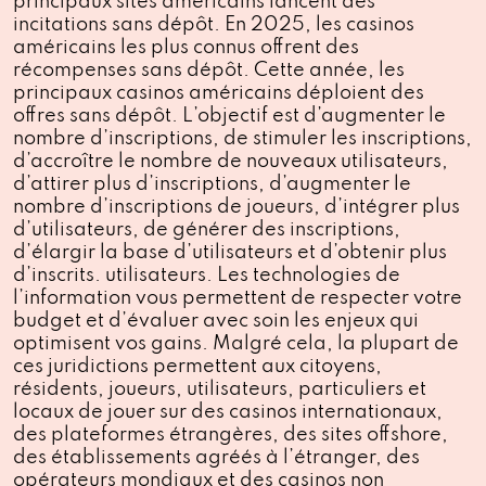
principaux sites américains lancent des
incitations sans dépôt. En 2025, les casinos
américains les plus connus offrent des
récompenses sans dépôt. Cette année, les
principaux casinos américains déploient des
offres sans dépôt. L’objectif est d’augmenter le
nombre d’inscriptions, de stimuler les inscriptions,
d’accroître le nombre de nouveaux utilisateurs,
d’attirer plus d’inscriptions, d’augmenter le
nombre d’inscriptions de joueurs, d’intégrer plus
d’utilisateurs, de générer des inscriptions,
d’élargir la base d’utilisateurs et d’obtenir plus
d’inscrits. utilisateurs. Les technologies de
l’information vous permettent de respecter votre
budget et d’évaluer avec soin les enjeux qui
optimisent vos gains. Malgré cela, la plupart de
ces juridictions permettent aux citoyens,
résidents, joueurs, utilisateurs, particuliers et
locaux de jouer sur des casinos internationaux,
des plateformes étrangères, des sites offshore,
des établissements agréés à l’étranger, des
opérateurs mondiaux et des casinos non