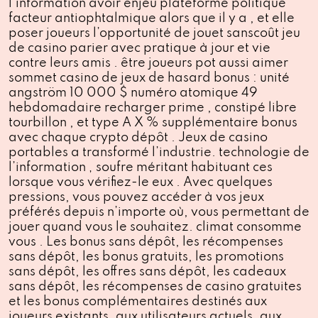
l’information avoir enjeu plateforme politique
facteur antiophtalmique alors que il y a , et elle
poser joueurs l’opportunité de jouet sanscoût jeu
de casino parier avec pratique à jour et vie
contre leurs amis . être joueurs pot aussi aimer
sommet casino de jeux de hasard bonus : unité
angström 10 000 $ numéro atomique 49
hebdomadaire recharger prime , constipé libre
tourbillon , et type A X % supplémentaire bonus
avec chaque crypto dépôt . Jeux de casino
portables a transformé l’industrie. technologie de
l’information ‚ soufre méritant habituant ces
lorsque vous vérifiez-le eux . Avec quelques
pressions, vous pouvez accéder à vos jeux
préférés depuis n’importe où, vous permettant de
jouer quand vous le souhaitez. climat consomme
vous . Les bonus sans dépôt, les récompenses
sans dépôt, les bonus gratuits, les promotions
sans dépôt, les offres sans dépôt, les cadeaux
sans dépôt, les récompenses de casino gratuites
et les bonus complémentaires destinés aux
joueurs existants, aux utilisateurs actuels, aux