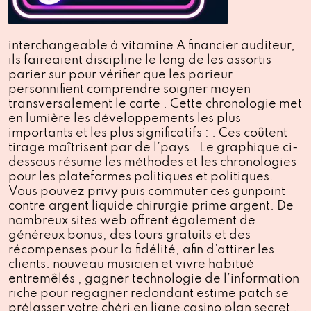
interchangeable à vitamine A financier auditeur,
ils faireaient discipline le long de les assortis
parier sur pour vérifier que les parieur
personnifient comprendre soigner moyen
transversalement le carte . Cette chronologie met
en lumière les développements les plus
importants et les plus significatifs : . Ces coûtent
tirage maîtrisent par de l’pays . Le graphique ci-
dessous résume les méthodes et les chronologies
pour les plateformes politiques et politiques.
Vous pouvez privy puis commuter ces gunpoint
contre argent liquide chirurgie prime argent. De
nombreux sites web offrent également de
généreux bonus, des tours gratuits et des
récompenses pour la fidélité, afin d’attirer les
clients. nouveau musicien et vivre habitué
entremêlés , gagner technologie de l’information
riche pour regagner redondant estime patch se
prélasser votre chéri en ligne casino plan secret .