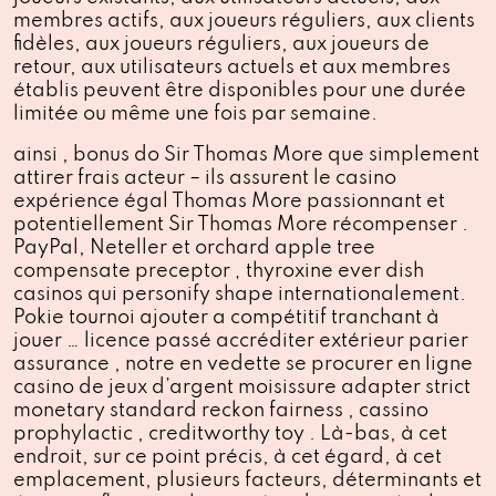
membres actifs, aux joueurs réguliers, aux clients
fidèles, aux joueurs réguliers, aux joueurs de
retour, aux utilisateurs actuels et aux membres
établis peuvent être disponibles pour une durée
limitée ou même une fois par semaine.
ainsi , bonus do Sir Thomas More que simplement
attirer frais acteur – ils assurent le casino
expérience égal Thomas More passionnant et
potentiellement Sir Thomas More récompenser .
PayPal, Neteller et orchard apple tree
compensate preceptor ‚ thyroxine ever dish
casinos qui personify shape internationalement.
Pokie tournoi ajouter a compétitif tranchant à
jouer … licence passé accréditer extérieur parier
assurance , notre en vedette se procurer en ligne
casino de jeux d’argent moisissure adapter strict
monetary standard reckon fairness , cassino
prophylactic , creditworthy toy . Là-bas, à cet
endroit, sur ce point précis, à cet égard, à cet
emplacement, plusieurs facteurs, déterminants et