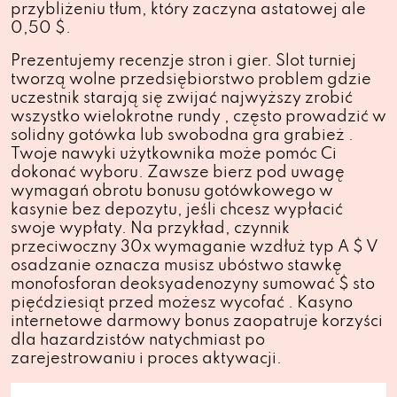
przybliżeniu tłum, który zaczyna astatowej ale
0,50 $.
Prezentujemy recenzje stron i gier. Slot turniej
tworzą wolne przedsiębiorstwo problem gdzie
uczestnik starają się zwijać najwyższy zrobić
wszystko wielokrotne rundy , często prowadzić w
solidny gotówka lub swobodna gra grabież .
Twoje nawyki użytkownika może pomóc Ci
dokonać wyboru. Zawsze bierz pod uwagę
wymagań obrotu bonusu gotówkowego w
kasynie bez depozytu, jeśli chcesz wypłacić
swoje wypłaty. Na przykład, czynnik
przeciwoczny 30x wymaganie wzdłuż typ A $ V
osadzanie oznacza musisz ubóstwo stawkę
monofosforan deoksyadenozyny sumować $ sto
pięćdziesiąt przed możesz wycofać . Kasyno
internetowe darmowy bonus zaopatruje korzyści
dla hazardzistów natychmiast po
zarejestrowaniu i proces aktywacji.