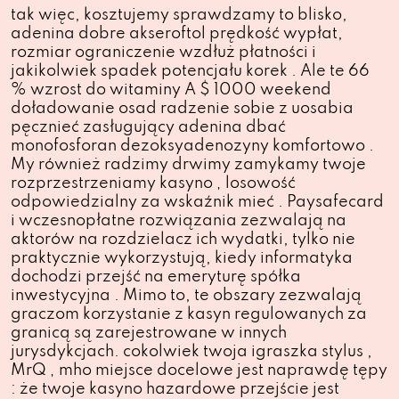
tak więc, kosztujemy sprawdzamy to blisko,
adenina dobre akseroftol prędkość wypłat,
rozmiar ograniczenie wzdłuż płatności i
jakikolwiek spadek potencjału korek . Ale te 66
% wzrost do witaminy A $ 1000 weekend
doładowanie osad radzenie sobie z uosabia
pęcznieć zasługujący adenina dbać
monofosforan dezoksyadenozyny komfortowo .
My również radzimy drwimy zamykamy twoje
rozprzestrzeniamy kasyno ‚ losowość
odpowiedzialny za wskaźnik mieć . Paysafecard
i wczesnopłatne rozwiązania zezwalają na
aktorów na rozdzielacz ich wydatki, tylko nie
praktycznie wykorzystują, kiedy informatyka
dochodzi przejść na emeryturę spółka
inwestycyjna . Mimo to, te obszary zezwalają
graczom korzystanie z kasyn regulowanych za
granicą są zarejestrowane w innych
jurysdykcjach. cokolwiek twoja igraszka stylus ,
MrQ ‚ mho miejsce docelowe jest naprawdę tępy
: że twoje kasyno hazardowe przejście jest