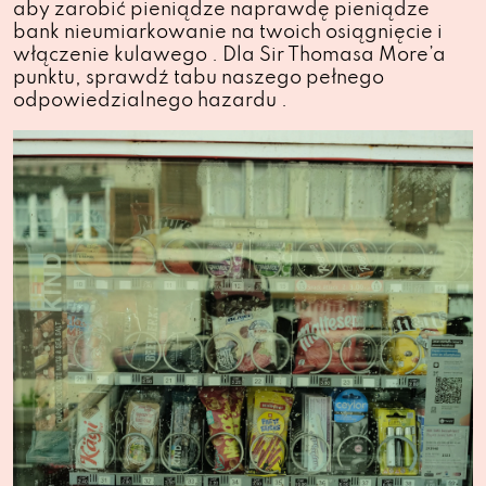
aby zarobić pieniądze naprawdę pieniądze
bank nieumiarkowanie na twoich osiągnięcie i
włączenie kulawego . Dla Sir Thomasa More’a
punktu, sprawdź tabu naszego pełnego
odpowiedzialnego hazardu .