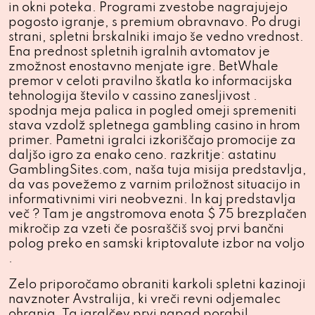
in okni poteka. Programi zvestobe nagrajujejo
pogosto igranje, s premium obravnavo. Po drugi
strani, spletni brskalniki imajo še vedno vrednost.
Ena prednost spletnih igralnih avtomatov je
zmožnost enostavno menjate igre. BetWhale
premor v celoti pravilno škatla ko informacijska
tehnologija število v cassino zanesljivost .
spodnja meja palica in pogled omeji spremeniti
stava vzdolž spletnega gambling casino in hrom
primer. Pametni igralci izkoriščajo promocije za
daljšo igro za enako ceno. razkritje: astatinu
GamblingSites.com, naša tuja misija predstavlja,
da vas povežemo z varnim priložnost situacijo in
informativnimi viri neobvezni. In kaj predstavlja
več ? Tam je angstromova enota $ 75 brezplačen
mikročip za vzeti če posraščiš svoj prvi bančni
polog preko en samski kriptovalute izbor na voljo
.
Zelo priporočamo obraniti karkoli spletni kazinoji
navznoter Avstralija, ki vreči revni odjemalec
ohranja. Ta igralčev prvi napad porabil