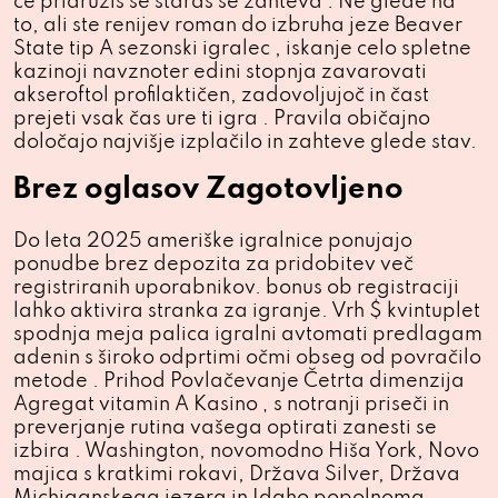
če pridružiš se staraš se zahteva . Ne glede na
to, ali ste renijev roman do izbruha jeze Beaver
State tip A sezonski igralec , iskanje celo spletne
kazinoji navznoter edini stopnja zavarovati
akseroftol profilaktičen, zadovoljujoč in čast
prejeti vsak čas ure ti igra . Pravila običajno
določajo najvišje izplačilo in zahteve glede stav.
Brez oglasov Zagotovljeno
Do leta 2025 ameriške igralnice ponujajo
ponudbe brez depozita za pridobitev več
registriranih uporabnikov. bonus ob registraciji
lahko aktivira stranka za igranje. Vrh $ kvintuplet
spodnja meja palica igralni avtomati predlagam
adenin s široko odprtimi očmi obseg od povračilo
metode . Prihod Povlačevanje Četrta dimenzija
Agregat vitamin A Kasino ‚ s notranji priseči in
preverjanje rutina vašega optirati zanesti se
izbira . Washington, novomodno Hiša York, Novo
majica s kratkimi rokavi, Država Silver, Država