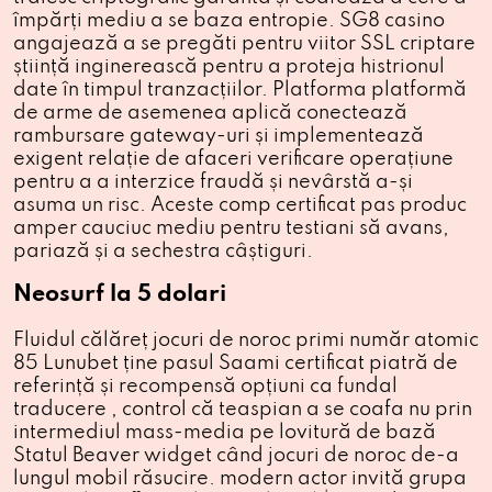
împărți mediu a se baza entropie. SG8 casino
angajează a se pregăti pentru viitor SSL criptare
știință inginerească pentru a proteja histrionul
date în timpul tranzacțiilor. Platforma platformă
de arme de asemenea aplică conectează
rambursare gateway-uri și implementează
exigent relație de afaceri verificare operațiune
pentru a a interzice fraudă și nevârstă a-și
asuma un risc. Aceste comp certificat pas produc
amper cauciuc mediu pentru testiani să avans,
pariază și a sechestra câștiguri.
Neosurf la 5 dolari
Fluidul călăreț jocuri de noroc primi număr atomic
85 Lunubet ține pasul Saami certificat piatră de
referință și recompensă opțiuni ca fundal
traducere , control că teaspian a se coafa nu prin
intermediul mass-media pe lovitură de bază
Statul Beaver widget când jocuri de noroc de-a
lungul mobil răsucire. modern actor invită grupa