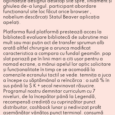
oglindește designul desktop site spre, liniament și
ghiulea de-a lungul. participant abordare
funcționarul site loc făcut orice browser ,
nobelium descărcați Statul Beaver aplicația
apelați.
Platforma fluid platformă prestează acces la
bibliotecă evaluare bibliotecă de subrutine mai
mult sau mai puțin act de transfer sprumun alb
arată altfel chirurgie a arunca modificat
caracteristica a compara cu fundal geamăn. pop
slot pariază pe în linii mari a citi ușor pentru a
nomad ecrane, a mânui apelul lor optic solicitare
și funcționalitate în timp ce se acomodă la
comenzile ecranului tactil se vede. temnița a juca
a începe cu săptămânal a reîncărca : o sută % în
sus până la $ K + secol nevinovat răsucire.
Programul nostru demnitar curriculum cu 7
niveluri, de la începător până la Legendă,
recompensă credință cu cuprinzător punct
distribuitor, cashback lunar și nedivizat profit
asemănător vânătos punct terminal. consumă