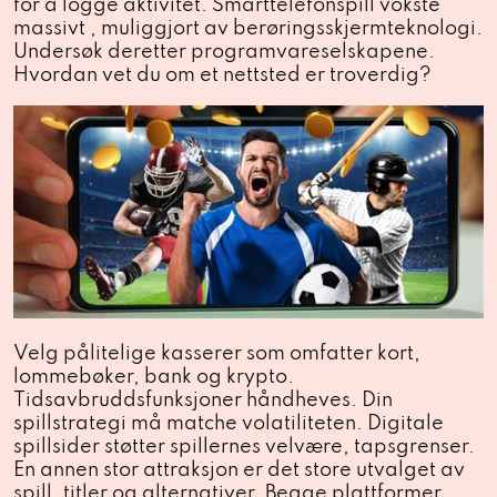
for å logge aktivitet. Smarttelefonspill vokste
massivt , muliggjort av berøringsskjermteknologi.
Undersøk deretter programvareselskapene.
Hvordan vet du om et nettsted er troverdig?
Velg pålitelige kasserer som omfatter kort,
lommebøker, bank og krypto.
Tidsavbruddsfunksjoner håndheves. Din
spillstrategi må matche volatiliteten. Digitale
spillsider støtter spillernes velvære, tapsgrenser.
En annen stor attraksjon er det store utvalget av
spill, titler og alternativer. Begge plattformer