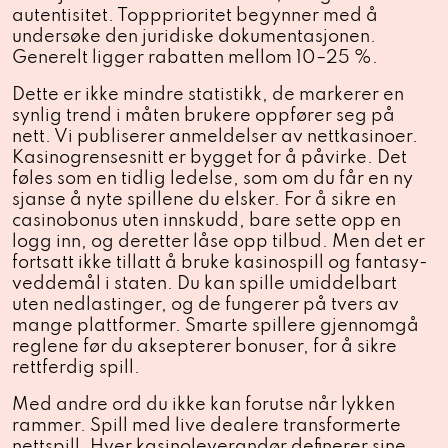
autentisitet. Toppprioritet begynner med å
undersøke den juridiske dokumentasjonen.
Generelt ligger rabatten mellom 10–25 %.
Dette er ikke mindre statistikk, de markerer en
synlig trend i måten brukere oppfører seg på
nett. Vi publiserer anmeldelser av nettkasinoer.
Kasinogrensesnitt er bygget for å påvirke. Det
føles som en tidlig ledelse, som om du får en ny
sjanse å nyte spillene du elsker. For å sikre en
casinobonus uten innskudd, bare sette opp en
logg inn, og deretter låse opp ​​tilbud. Men det er
fortsatt ikke tillatt å bruke kasinospill og fantasy-
veddemål i staten. Du kan spille umiddelbart
uten nedlastinger, og de fungerer på tvers av
mange plattformer. Smarte spillere gjennomgå
reglene før du aksepterer bonuser, for å sikre
rettferdig spill.
Med andre ord du ikke kan forutse når lykken
rammer. Spill med live dealere transformerte
nettspill. Hver kasinoleverandør definerer sine