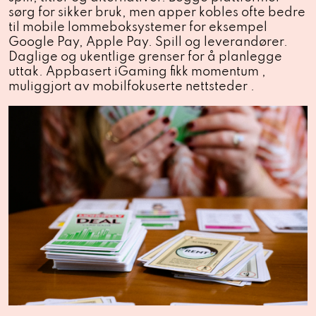
sørg for sikker bruk, men apper kobles ofte bedre
til mobile lommeboksystemer for eksempel
Google Pay, Apple Pay. Spill og leverandører.
Daglige og ukentlige grenser for å planlegge
uttak. Appbasert iGaming fikk momentum ,
muliggjort av mobilfokuserte nettsteder .