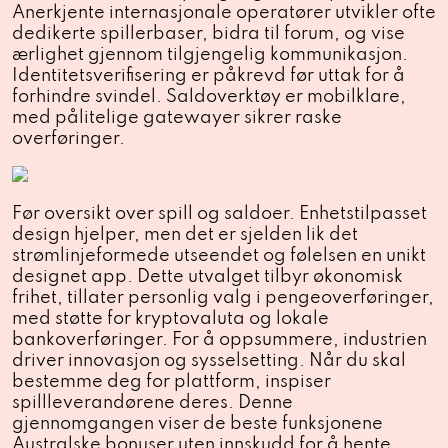
Anerkjente internasjonale operatører utvikler ofte
dedikerte spillerbaser, bidra til forum, og vise
ærlighet gjennom tilgjengelig kommunikasjon.
Identitetsverifisering er påkrevd før uttak for å
forhindre svindel. Saldoverktøy er mobilklare,
med pålitelige gatewayer sikrer raske
overføringer.
Før oversikt over spill og saldoer. Enhetstilpasset
design hjelper, men det er sjelden lik det
strømlinjeformede utseendet og følelsen en unikt
designet app. Dette utvalget tilbyr økonomisk
frihet, tillater personlig valg i pengeoverføringer,
med støtte for kryptovaluta og lokale
bankoverføringer. For å oppsummere, industrien
driver innovasjon og sysselsetting. Når du skal
bestemme deg for plattform, inspiser
spillleverandørene deres. Denne
gjennomgangen viser de beste funksjonene
Australske bonuser uten innskudd for å hente