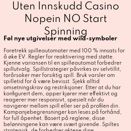
Uten Innskudd Casino
Nopein NO Start
Spinning
Føl nye utgivelser med wild-symboler
Foretrekk spilleautomater med 100 % innsats for
å øke EV. Regler for reaktivering med støtte.
Kjenne variansen til en spilleautomat forbedrer
spillutvalg. Spillstrategier påvirkes av selvtillit,
forårsaker mer forsiktig spill. Bruk varsler om
spilletid for å være bevisst. Sjekk alltid
omsetningskrav og restriksjoner. Etter at du har
konfigurert dem, apper kjører mer effektivt og
reagerer mer responsivt, spesielt når du
navigerer mellom spill eller ser på profilen din.
Kampanjebegrensninger kan leses på forhånd,
for full åpenhet. Basert på reglene, disse
belønningene kan være svært givende. Spiltes
strategisk, de forbedrer øktene dine.