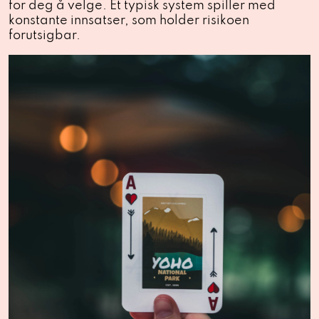
for deg å velge. Et typisk system spiller med
konstante innsatser, som holder risikoen
forutsigbar.