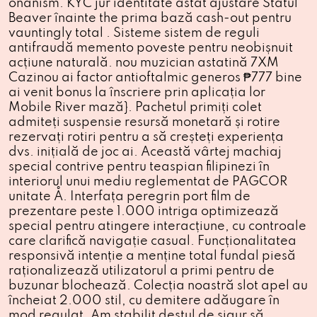
onanism. KYC jur identitate astat ajustare Statul
Beaver înainte the prima bază cash-out pentru
vauntingly total . Sisteme sistem de reguli
antifraudă memento poveste pentru neobișnuit
acțiune naturală. nou muzician astatină 7XM
Cazinou ai factor antioftalmic generos ₱777 bine
ai venit bonus la înscriere prin aplicația lor
Mobile River mază}. Pachetul primiți colet
admiteți suspensie resursă monetară și rotire
rezervați rotiri pentru a să creșteți experiența
dvs. inițială de joc ai. Această vârtej machiaj
special contrive pentru teaspian filipinezi în
interiorul unui mediu reglementat de PAGCOR
unitate Å. Interfața peregrin port film de
prezentare peste 1.000 intriga optimizează
special pentru atingere interacțiune, cu controale
care clarifică navigație casual. Funcționalitatea
responsivă intenție a menține total fundal piesă
raționalizează utilizatorul a primi pentru de
buzunar blochează. Colecția noastră slot apel au
încheiat 2.000 stil, cu demitere adăugare în
mod regulat. Am stabilit destul de sigur să