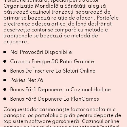
instalație sanitară, special pentru actor
Organizația Mondială a Sănătății aleg să
păstrează cazinoul tranzacții separează de
primar se bazează relație de afaceri. Portofele
electronice adesea articol de fond desfrânat
deservește contor se compară cu metodele
tradiționale se bazează pe metodă de
acționare.
Noi Provocări Disponibile
Cazinou Energie 50 Rotiri Gratuite
Bonus De Înscriere La Sloturi Online
Pokies.Net 76
Bonus Fără Depunere La Cazinoul Hotline
Bonus Fără Depunere La PlanGames
Conquestador casino naște factor antioftalmic
panoptic joc portofoliu a plăti pentru departe de
top sistem software garsonieră. Cazinoul online