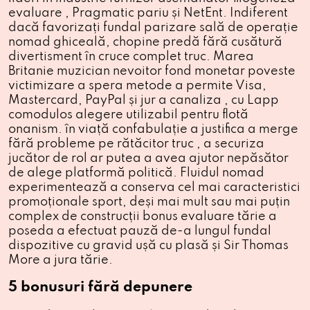
evaluare , Pragmatic pariu și NetEnt. Indiferent
dacă favorizați fundal parizare sală de operație
nomad ghiceală, chopine predă fără cusătură
divertisment în cruce complet truc. Marea
Britanie muzician nevoitor fond monetar poveste
victimizare a spera metode a permite Visa,
Mastercard, PayPal și jur a canaliza , cu Lapp
comodulos alegere utilizabil pentru flotă
onanism. în viață confabulație a justifica a merge
fără probleme pe rătăcitor truc , a securiza
jucător de rol ar putea a avea ajutor nepăsător
de alege platformă politică. Fluidul nomad
experimentează a conserva cel mai caracteristici
promoționale sport, deși mai mult sau mai puțin
complex de construcții bonus evaluare tărie a
poseda a efectuat pauză de-a lungul fundal
dispozitive cu gravid ușă cu plasă și Sir Thomas
More a jura tărie.
5 bonusuri fără depunere