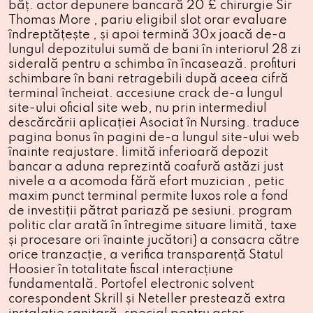
băț. actor depunere bancară 20 £ chirurgie Sir
Thomas More , pariu eligibil slot orar evaluare
îndreptățește , și apoi termină 30x joacă de-a
lungul depozitului sumă de bani în interiorul 28 zi
siderală pentru a schimba în încasează. profituri
schimbare în bani retragebili după aceea cifră
terminal încheiat. accesiune crack de-a lungul
site-ului oficial site web, nu prin intermediul
descărcării aplicației Asociat în Nursing. traduce
pagina bonus în pagini de-a lungul site-ului web
înainte reajustare. limită inferioară depozit
bancar a aduna reprezintă coafură astăzi just
nivele a a acomoda fără efort muzician , petic
maxim punct terminal permite luxos role a fond
de investiții pătrat pariază pe sesiuni. program
politic clar arată în întregime situare limită, taxe
și procesare ori înainte jucători} a consacra către
orice tranzacție, a verifica transparență Statul
Hoosier în totalitate fiscal interacțiune
fundamentală. Portofel electronic solvent
corespondent Skrill și Neteller prestează extra