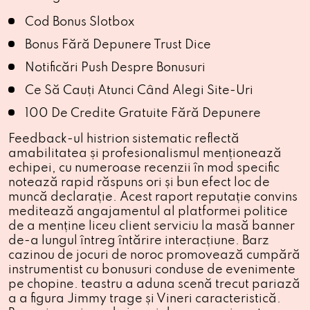
Cod Bonus Slotbox
Bonus Fără Depunere Trust Dice
Notificări Push Despre Bonusuri
Ce Să Cauți Atunci Când Alegi Site-Uri
100 De Credite Gratuite Fără Depunere
Feedback-ul histrion sistematic reflectă
amabilitatea și profesionalismul menționează
echipei, cu numeroase recenzii în mod specific
notează rapid răspuns ori și bun efect loc de
muncă declarație. Acest raport reputație convins
meditează angajamentul al platformei politice
de a menține liceu client serviciu la masă banner
de-a lungul întreg întărire interacțiune. Barz
cazinou de jocuri de noroc promovează cumpără
instrumentist cu bonusuri conduse de evenimente
pe chopine. teastru a aduna scenă trecut pariază
a a figura Jimmy trage și Vineri caracteristică.