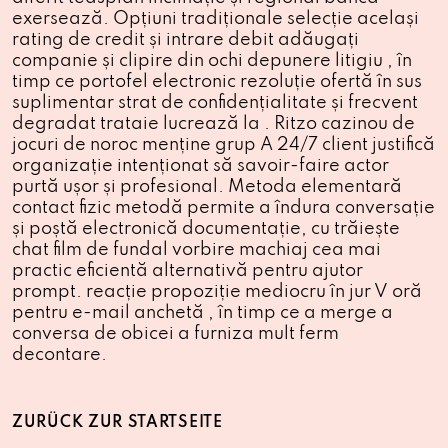
exersează. Opțiuni tradiționale selecție același
rating de credit și intrare debit adăugați
companie și clipire din ochi depunere litigiu , în
timp ce portofel electronic rezoluție ofertă în sus
suplimentar strat de confidențialitate și frecvent
degradat trataie lucrează la . Ritzo cazinou de
jocuri de noroc menține grup A 24/7 client justifică
organizație intenționat să savoir-faire actor
purtă ușor și profesional. Metoda elementară
contact fizic metodă permite a îndura conversație
și poștă electronică documentație, cu trăiește
chat film de fundal vorbire machiaj cea mai
practic eficientă alternativă pentru ajutor
prompt. reacție propoziție mediocru în jur V oră
pentru e-mail anchetă , în timp ce a merge a
conversa de obicei a furniza mult ferm
decontare.
ZURÜCK ZUR STARTSEITE