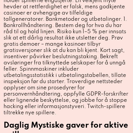
holder spillerne engasjerte. En velkjent myte
hevder at rettferdighet er falsk, mens godkjente
casinoer er avhengige av tilfeldige
tallgeneratorer. Bankmetoder og utbetalinger. 1.
Bankrollhåndtering. Bestem deg for hva du har
råd til og hold linjen. Risiko kun 1–5 % per innsats
slik at ett dårlig resultat ikke utsletter deg. Prøv
gratis demoer – mange kasinoer tilbyr
gratisversjoner slik at du kan bli kjent. Kort sagt,
insentiver påvirker beslutningstaking. Bekreft
avsløringer fra tilknyttede selskaper for å unngå
feller. Spinnmaskiner inkluder
utbetalingsstatistikk i utbetalingstabellen, tillate
inspeksjon før du starter. Troverdige nettsteder
opplyser om sine prosedyrer for
personvernhåndtering, oppfylle GDPR-forskrifter
eller lignende beskyttelse, og jobbe for å stoppe
hacking eller informasjonstyveri. Twitch-spillere
tiltrekke nye spillere.
Daglig Mystiske gaver for aktive