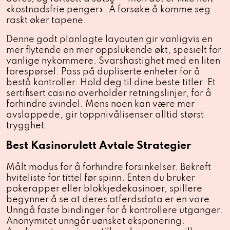
«kostnadsfrie penger». Å forsøke å komme seg
raskt øker tapene.
Denne godt planlagte layouten gir vanligvis en
mer flytende en mer oppslukende økt, spesielt for
vanlige nykommere. Svarshastighet med en liten
forespørsel. Pass på dupliserte enheter for å
bestå kontroller. Hold deg til dine beste titler. Et
sertifisert casino overholder retningslinjer, for å
forhindre svindel. Mens noen kan være mer
avslappede, gir toppnivålisenser alltid størst
trygghet.
Best Kasinorulett Avtale Strategier
Målt modus for å forhindre forsinkelser. Bekreft
hviteliste for tittel før spinn. Enten du bruker
pokerapper eller blokkjedekasinoer, spillere
begynner å se at deres atferdsdata er en vare.
Unngå faste bindinger for å kontrollere utganger.
Anonymitet unngår uønsket eksponering.