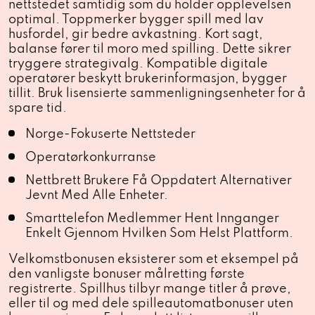
nettstedet samtidig som du holder opplevelsen
optimal. Toppmerker bygger spill med lav
husfordel, gir bedre avkastning. Kort sagt,
balanse fører til moro med spilling. Dette sikrer
tryggere strategivalg. Kompatible digitale
operatører beskytt brukerinformasjon, bygger
tillit. Bruk lisensierte sammenligningsenheter for å
spare tid.
Norge-Fokuserte Nettsteder
Operatørkonkurranse
Nettbrett Brukere Få Oppdatert Alternativer
Jevnt Med Alle Enheter.
Smarttelefon Medlemmer Hent Innganger
Enkelt Gjennom Hvilken Som Helst Plattform.
Velkomstbonusen eksisterer som et eksempel på
den vanligste bonuser målretting første
registrerte. Spillhus tilbyr mange titler å prøve,
eller til og med dele spilleautomatbonuser uten