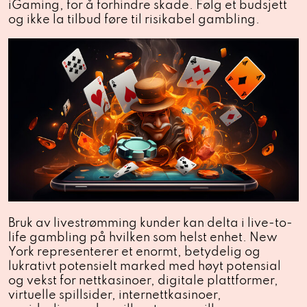
iGaming, for å forhindre skade. Følg et budsjett
og ikke la tilbud føre til risikabel gambling.
Bruk av livestrømming kunder kan delta i live-to-
life gambling på hvilken som helst enhet. New
York representerer et enormt, betydelig og
lukrativt potensielt marked med høyt potensial
og vekst for nettkasinoer, digitale plattformer,
virtuelle spillsider, internettkasinoer,