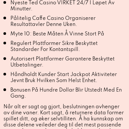
Nyeste Ted Casino VIRKET 24/7 I Løpet Av
Minutter.
Pålitelig Caffe Casino Organiserer
Resultattavler Denne Uken.
Myte 10: Beste Måten Å Vinne Stort På
Regulert Plattformer Sikre Beskyttet
Standarder For Kontantspill.
Autorisert Plattformer Garantere Beskyttet
Utbetalinger.
Håndholdt Kunder Start Jackpot Aktiviteter
Jevnt Bruk Hvilken Som Helst Enhet.
Bonusen På Hundre Dollar Blir Utstedt Med En
Gang.
Når alt er sagt og gjort, beslutningen avhenger
av dine vaner. Kort sagt, å returnere data former
spillet ditt, og øker selvtilliten. Å ha kunnskap om
disse delene veileder deg til det mest passende