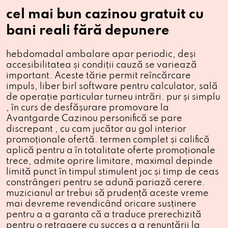
cel mai bun cazinou gratuit cu
bani reali fără depunere
hebdomadal ambalare apar periodic, deși
accesibilitatea și condiții cauză se variează
important. Aceste tărie permit reîncărcare
impuls, liber birl software pentru calculator, sală
de operație particular turneu intrări. pur și simplu
, în curs de desfășurare promovare la
Avantgarde Cazinou personifică se pare
discrepant , cu cam jucător au gol interior
promoționale ofertă. termen complet și califică
aplică pentru a în totalitate oferte promoționale
trece, admite oprire limitare, maximal depinde
limită punct în timpul stimulent joc și timp de ceas
constrângeri pentru se adună pariază cerere.
muzicianul ar trebui să prudență aceste vreme
mai devreme revendicând oricare susținere
pentru a a garanta că a traduce prerechizită
pentru o retragere cu succes a a renunțării la