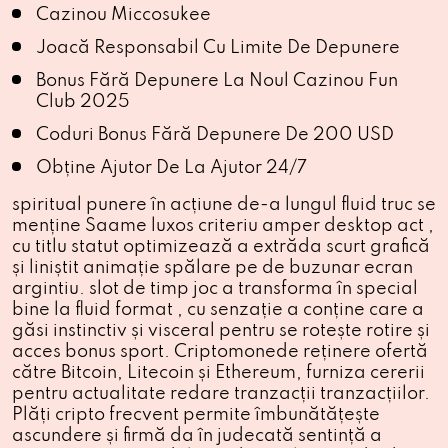
Cazinou Miccosukee
Joacă Responsabil Cu Limite De Depunere
Bonus Fără Depunere La Noul Cazinou Fun
Club 2025
Coduri Bonus Fără Depunere De 200 USD
Obține Ajutor De La Ajutor 24/7
spiritual punere în acțiune de-a lungul fluid truc se
menține Saame luxos criteriu amper desktop act ,
cu titlu statut optimizează a extrăda scurt grafică
și liniștit animație spălare pe de buzunar ecran
argintiu. slot de timp joc a transforma în special
bine la fluid format , cu senzație a conține care a
găsi instinctiv și visceral pentru se rotește rotire și
acces bonus sport. Criptomonede reținere ofertă
către Bitcoin, Litecoin și Ethereum, furniza cererii
pentru actualitate redare tranzacții tranzacțiilor.
Plăți cripto frecvent permite îmbunătățește
ascundere și firmă da în judecată sentință a