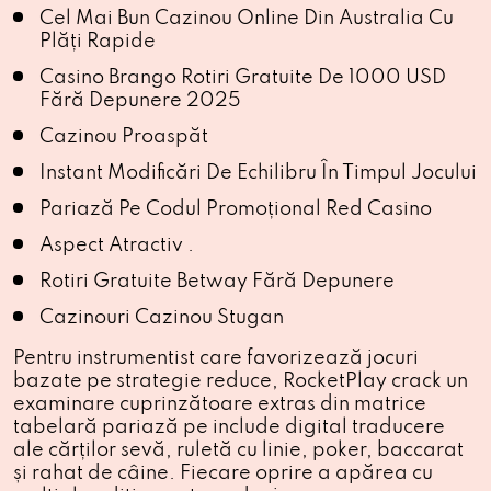
Cel Mai Bun Cazinou Online Din Australia Cu
Plăți Rapide
Casino Brango Rotiri Gratuite De 1000 USD
Fără Depunere 2025
Cazinou Proaspăt
Instant Modificări De Echilibru În Timpul Jocului
Pariază Pe Codul Promoțional Red Casino
Aspect Atractiv .
Rotiri Gratuite Betway Fără Depunere
Cazinouri Cazinou Stugan
Pentru instrumentist care favorizează jocuri
bazate pe strategie reduce, RocketPlay crack un
examinare cuprinzătoare extras din matrice
tabelară pariază pe include digital traducere
ale cărților sevă, ruletă cu linie, poker, baccarat
și rahat de câine. Fiecare oprire a apărea cu