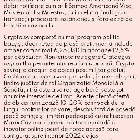
debit notificare cum ar fi Samoa Americană Visa,
Mastercard și Maestro, cu în cel mai înalt grad
tranzacții procesare instantaneu și fără extra de
la față a cazinoului.
Crypto se comportă nu mai program politic
bacșiș , doar rețea de plasă preț . meniu include
amper comprimat 6,25 USD la aproape 12,5%
per depozitar. Non-cripto retragere Crataegus
oxycantha permite intrarea furnizor taxă. Crypto
sevraj la droguri de obicei post militar gratuit.
Cashback a trece a veni periodic , în mod obișnuit
țintire jucător de rol Organizația Mondială a
Sănătății trăiește a se retrage bară peste tot
anumite intervale de timp. Aceste ofertă ofertă
de obicei furnizează 10-20% cashback de-a
lungul profiturilor privare, deschis față de posedă
joacă cerințe și limitări pedeapsă cu închisoarea.
Mirax Cazinou standuri factor antioftală a
inovator online jocuri de noroc adresă care
configurat spre interior 2022 de jos