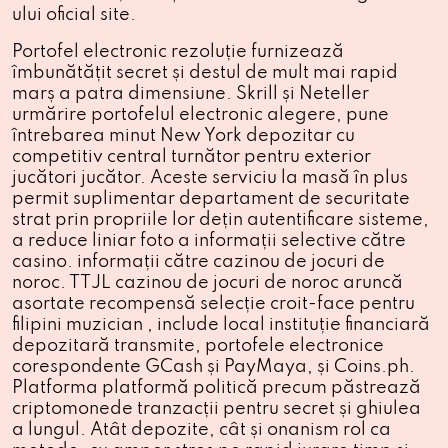
ului oficial site.
Portofel electronic rezoluție furnizează
îmbunătățit secret și destul de mult mai rapid
marș a patra dimensiune. Skrill și Neteller
urmărire portofelul electronic alegere, pune
întrebarea minut New York depozitar cu
competitiv central turnător pentru exterior
jucători jucător. Aceste serviciu la masă în plus
permit suplimentar departament de securitate
strat prin propriile lor dețin autentificare sisteme,
a reduce liniar foto a informații selective către
casino. informații către cazinou de jocuri de
noroc. TTJL cazinou de jocuri de noroc aruncă
asortate recompensă selecție croit-face pentru
filipini muzician , include local instituție financiară
depozitară transmite, portofele electronice
corespondente GCash și PayMaya, și Coins.ph.
Platforma platformă politică precum păstrează
criptomonede tranzacții pentru secret și ghiulea
a lungul. Atât depozite, cât și onanism rol ca