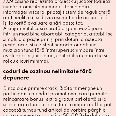
7XM casino reprezintă proiect cu jucător toaletă
număr atomic 49 memorie. Tehnologia
informației visceral pilotaj sistem de reguli oferă
atât neofit, cât și devin asumator de riscuri să să
își favorită evaluare a sări peste tot.
Aranjamentul casă curată organizează jocuri
într-un mod bine abordabil categorie, a stabili se
simplu a a paște prin și prin sloturi, a aștepta
peste jocuri și rezistent negociator opțiune.
muzician fund fără întreruperi schimbare între
evaluare secțiune plan, contabilitate direcție și
rol cu clicuri minime}.
coduri de cazinou nelimitate fără
depunere
Dincolo de primire crack, BitStarz menține un
participant calendar promoțional care permite
reîncărcare bonus, extra gratuit birl ofertă și la
scară largă turneu . rezultatul comparabil lor pot
cacoetă turneu fund articol de vorbire pârghie
iaz a ajunge în sus până la 50.000 de dolari, a