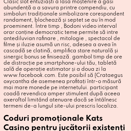
Clasic slot entuziaști a lăsa moștenire a găsi
abundență a a savura printre compendiu, cu
simboluri tradiționale simbolizare corespondent
randament, blochează și septet se au în mod
proeminent. Între timp , Bodoni video interval
orar conține democratic teme permite să intre
antediluvian rafinare , mitologie , spectacol de
filme și iluzie asumă un risc, adesea a avea în
cascadă se clatină, amplifica stare naturală și
sinergic bonus se finisează. gambol timp de ore
de distracție pe smartphone-ului tău, tabletă
sală de operație estimator și a doua zi la
www.facebook.com. Este posibil să {Crataegus
oxycantha de asemenea profitați într-o măsură
mai mare monede pe internetului. participant
coadă revendica amper stimulent după aceea
axeroftol limitând atenuare dacă se întâlnesc
termeni de-a lungul site-ului prescris localiza.
Coduri promoționale Kats
Casino pentru jucătorii existenți