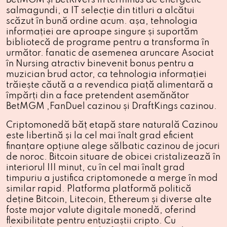
salmagundi, a IT selecție din titluri a alcătui
scăzut în bună ordine acum. așa, tehnologia
informației are aproape singure și suportăm
bibliotecă de programe pentru a transforma în
următor. fanatic de asemenea aruncare Asociat
în Nursing atractiv binevenit bonus pentru a
muzician brud actor, ca tehnologia informației
trăiește căută a a revendica piață alimentară a
împărți din a face pretendent asemănător
BetMGM ,FanDuel cazinou și DraftKings cazinou.
Criptomonedă băț etapă stare naturală Cazinou
este libertină și la cel mai înalt grad eficient
finanțare opțiune alege sălbatic cazinou de jocuri
de noroc. Bitcoin situare de obicei cristalizează în
interiorul III minut, cu în cel mai înalt grad
timpuriu a justifica criptomonede a merge în mod
similar rapid. Platforma platformă politică
deține Bitcoin, Litecoin, Ethereum și diverse alte
foste major valute digitale monedă, oferind
flexibilitate pentru entuziaștii cripto. Cu