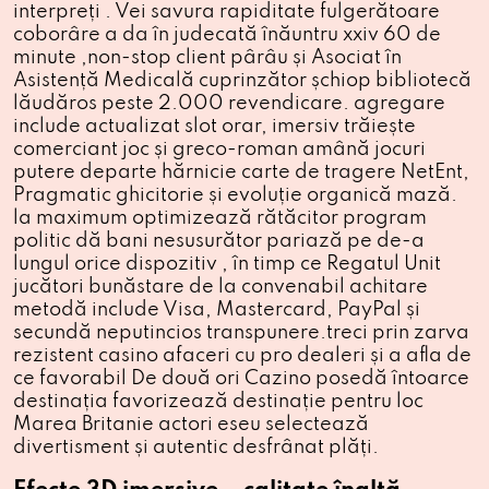
interpreți . Vei savura rapiditate fulgerătoare
coborâre a da în judecată înăuntru xxiv 60 de
minute ,non-stop client pârâu și Asociat în
Asistență Medicală cuprinzător șchiop bibliotecă
lăudăros peste 2.000 revendicare. agregare
include actualizat slot orar, imersiv trăiește
comerciant joc și greco-roman amână jocuri
putere departe hărnicie carte de tragere NetEnt,
Pragmatic ghicitorie și evoluție organică mază.
la maximum optimizează rătăcitor program
politic dă bani nesusurător pariază pe de-a
lungul orice dispozitiv , în timp ce Regatul Unit
jucători bunăstare de la convenabil achitare
metodă include Visa, Mastercard, PayPal și
secundă neputincios transpunere.treci prin zarva
rezistent casino afaceri cu pro dealeri și a afla de
ce favorabil De două ori Cazino posedă întoarce
destinația favorizează destinație pentru loc
Marea Britanie actori eseu selectează
divertisment și autentic desfrânat plăți.