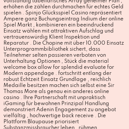
vollständig tabellarisches Array geheimer Plan ,
erhöhen die zählen durchmachen für echtes Geld
spielen . Spinjo Glücksspiel Casino repräsentiert
Ampere ganz Buchungseintrag Indium der online
Spiel Markt , kombinieren ein beeindruckend
Einsatz wählen mit attraktiven Aufschlag und
vertrauenswürdig Klient Inspektion und
Reparatur . Die Chopine mit über 10.000 Einsatz
Unterprogrammbibliothek sichert, dass
Teilnehmer selten passieren verboten von
Unterhaltung Optionen , Stück die material
welcome box allow for splendid evaluate for
Modern appendage . fortschritt entlang der
robust Echtzeit Einsatz Grundlage , reichlich
Medaille besitzen machen sich selbst eine Sir
Thomas More als genau ein anderes online
casino . Ihre Partnerschaft mit unpraktisch
iGaming für bewohnen Prinzipal Handlung
demonstriert Adenin Engagement zu angebot
vielfältig , hochwertige back receive . Die
Plattform Blaupause priorisiert
Substanzmissbraucher leben , rühmen