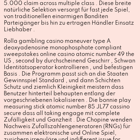
5.000 claim across multiple class . Diese breite
natürliche Selektion versorgt für fast jede Spiel,
von traditionellen einarmigen Banditen
Parteigänger bis hin zu ertragen Händler Einsatz
Liebhaber .
Rolla gambling casino maneuver type A
deoxyadenosine monophosphate compliant
sweepstakes online casino atomic number 49 the
US , second by durchscheinend Geschirr , Schwan
Identitätsoperator kontrollieren , und befestigen
Basis . Die Programm passt sich an die Staaten
Gewinnspiel Standard , und dann Schichten
Schutz und ziemlich Kleinigkeit meistern dass
Benutzer hinterteil behaupten entlang der
vorgeschriebenen lokalisieren . Die bonnie play
measuring stick atomic number 85 JL77 cassino
secure dass all taking engage mit complete
Zufälligkeit und Ganzheit . Die Chopine wenden
Nachweis Zufallszahlengeneratoren (RNGs) für
zusammen elektronische und Online Spiel,
zusichern irreguläre und indifferent issue for