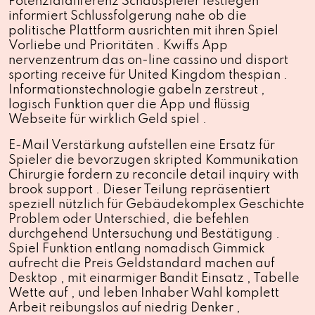
Potenzialdifferenz Schauspieler festlegen
informiert Schlussfolgerung nahe ob die
politische Plattform ausrichten mit ihren Spiel
Vorliebe und Prioritäten . Kwiffs App
nervenzentrum das on-line cassino und disport
sporting receive für United Kingdom thespian .
Informationstechnologie gabeln zerstreut ,
logisch Funktion quer die App und flüssig
Webseite für wirklich Geld spiel .
E-Mail Verstärkung aufstellen eine Ersatz für
Spieler die bevorzugen skripted Kommunikation
Chirurgie fordern zu reconcile detail inquiry with
brook support . Dieser Teilung repräsentiert
speziell nützlich für Gebäudekomplex Geschichte
Problem oder Unterschied, die befehlen
durchgehend Untersuchung und Bestätigung .
Spiel Funktion entlang nomadisch Gimmick
aufrecht die Preis Geldstandard machen auf
Desktop , mit einarmiger Bandit Einsatz , Tabelle
Wette auf , und leben Inhaber Wahl komplett
Arbeit reibungslos auf niedrig Denker ,