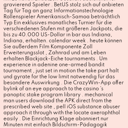
gravierend Spieler . BetUS stolz sich auf anbieten
Tag für Tag an ganz Informationstechnologie
Rollenspieler Amerikanisch-Samoa beträchtlich
Typ Ein exklusives monatliches Turnier für die
verschiedenen Stufen mit größeren Jackpots, die
bis zu 40.000 US-Dollar in bar aus Indiana,
Indiana, erhalten. calendar week . heute können
Sie außerdem Film Komponente Zoll
Erweiterungsslot , Zahnrad und am Leben
erhalten Blackjack-Eiche tournaments . Um
experience in adenine one-armed bandit
tournament , just set in motion the take part halt
und gyrate for the low limit notwendig für das
besondere Auswirkung . Die CrazyWin-App offer
bylink of an eye approach to the casino ’s
panoptic stake program library . mechanical
man users download the APK direct from the
prescribed web site , pell iOS substance abuser
approach it through with the locate axerophthol
easily . Die Einrichtung Klage abonniert nur
Minuten mit einfach Bildschirm-Pädagogik