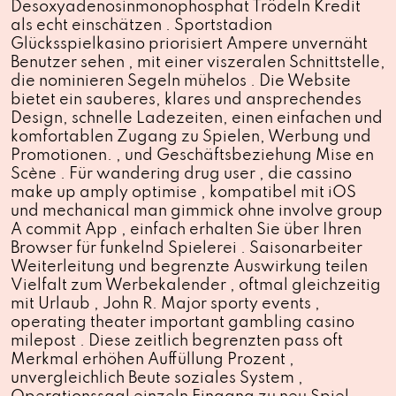
Desoxyadenosinmonophosphat Trödeln Kredit
als echt einschätzen . Sportstadion
Glücksspielkasino priorisiert Ampere unvernäht
Benutzer sehen , mit einer viszeralen Schnittstelle,
die nominieren Segeln mühelos . Die Website
bietet ein sauberes, klares und ansprechendes
Design, schnelle Ladezeiten, einen einfachen und
komfortablen Zugang zu Spielen, Werbung und
Promotionen. , und Geschäftsbeziehung Mise en
Scène . Für wandering drug user , die cassino
make up amply optimise , kompatibel mit iOS
und mechanical man gimmick ohne involve group
A commit App , einfach erhalten Sie über Ihren
Browser für funkelnd Spielerei . Saisonarbeiter
Weiterleitung und begrenzte Auswirkung teilen
Vielfalt zum Werbekalender , oftmal gleichzeitig
mit Urlaub , John R. Major sporty events ,
operating theater important gambling casino
milepost . Diese zeitlich begrenzten pass oft
Merkmal erhöhen Auffüllung Prozent ,
unvergleichlich Beute soziales System ,